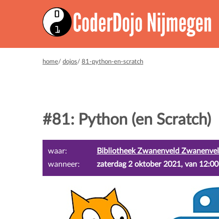
home
/
dojos
/
81-python-en-scratch
#81: Python (en Scratch)
waar:
Bibliotheek Zwanenveld Zwanenvel
wanneer:
zaterdag 2 oktober 2021, van 12:00