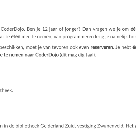
 CoderDojo. Ben je 12 jaar of jonger? Dan vragen we je om
éé
wat te
eten
mee te nemen, van programmeren krijg je namelijk hon
beschikken, moet je van tevoren ook even
reserveren
. Je hebt
éé
ee te nemen naar CoderDojo
(dit mag digitaal).
otheek.
n in de bibliotheek Gelderland Zuid,
vestiging Zwanenveld
. Het