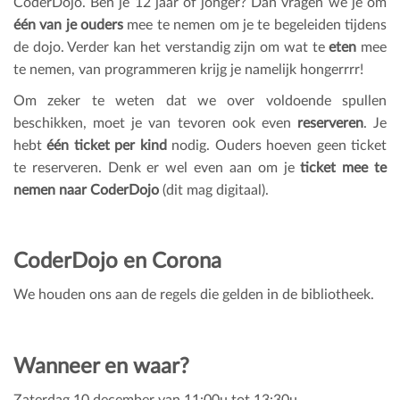
CoderDojo. Ben je 12 jaar of jonger? Dan vragen we je om
één van je ouders
mee te nemen om je te begeleiden tijdens
de dojo. Verder kan het verstandig zijn om wat te
eten
mee
te nemen, van programmeren krijg je namelijk hongerrrr!
Om zeker te weten dat we over voldoende spullen
beschikken, moet je van tevoren ook even
reserveren
. Je
hebt
één ticket per kind
nodig. Ouders hoeven geen ticket
te reserveren. Denk er wel even aan om je
ticket mee te
nemen naar CoderDojo
(dit mag digitaal).
CoderDojo en Corona
We houden ons aan de regels die gelden in de bibliotheek.
Wanneer en waar?
Zaterdag 10 december van 11:00u tot 13:30u.