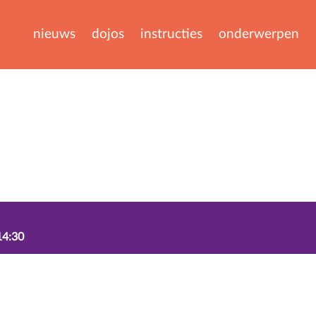
nieuws
dojos
instructies
onderwerpen
14:30