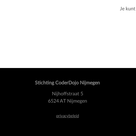
Je kunt
Stichting CoderDojo Nijmegen
Nijhoffstraat 5
6524 AT Nijmegen
privacybeleid