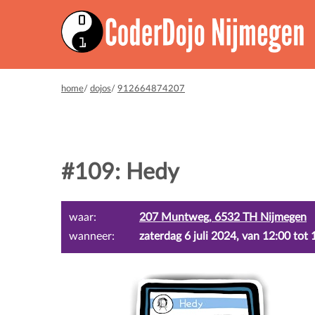
home
/
dojos
/
912664874207
#109: Hedy
waar:
207 Muntweg, 6532 TH Nijmegen
wanneer:
zaterdag 6 juli 2024, van 12:00 tot 